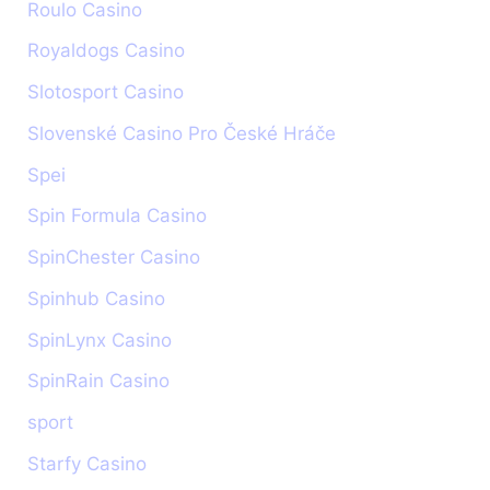
Roulo Casino
Royaldogs Casino
Slotosport Casino
Slovenské Casino Pro České Hráče
Spei
Spin Formula Casino
SpinChester Casino
Spinhub Casino
SpinLynx Casino
SpinRain Casino
sport
Starfy Casino