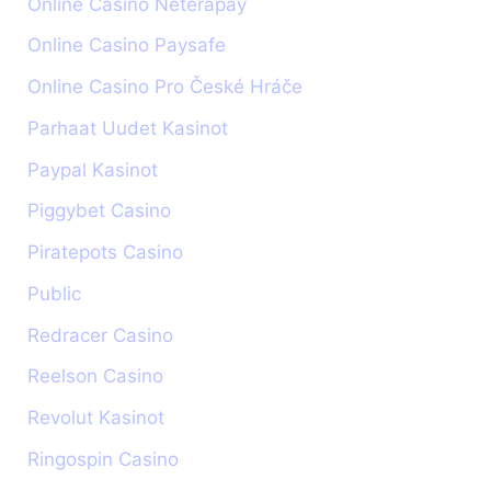
Online Casino Neterapay
Online Casino Paysafe
Online Casino Pro České Hráče
Parhaat Uudet Kasinot
Paypal Kasinot
Piggybet Casino
Piratepots Casino
Public
Redracer Casino
Reelson Casino
Revolut Kasinot
Ringospin Casino