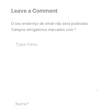
Leave a Comment
O seu endereço de email não será publicado.
Campos obrigatórios marcados com
*
Type
here..
Name*