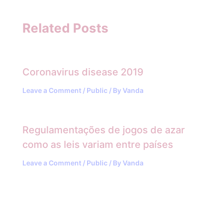
Related Posts
Coronavirus disease 2019
Leave a Comment
/
Public
/ By
Vanda
Regulamentações de jogos de azar
como as leis variam entre países
Leave a Comment
/
Public
/ By
Vanda