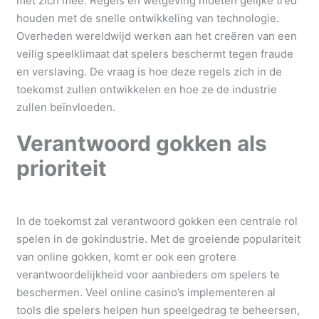
met zich mee. Regels en wetgeving moeten gelijke tred
houden met de snelle ontwikkeling van technologie.
Overheden wereldwijd werken aan het creëren van een
veilig speelklimaat dat spelers beschermt tegen fraude
en verslaving. De vraag is hoe deze regels zich in de
toekomst zullen ontwikkelen en hoe ze de industrie
zullen beïnvloeden.
Verantwoord gokken als
prioriteit
In de toekomst zal verantwoord gokken een centrale rol
spelen in de gokindustrie. Met de groeiende populariteit
van online gokken, komt er ook een grotere
verantwoordelijkheid voor aanbieders om spelers te
beschermen. Veel online casino’s implementeren al
tools die spelers helpen hun speelgedrag te beheersen,