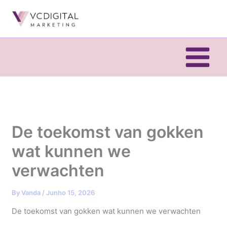
Skip
to
content
De toekomst van gokken
wat kunnen we
verwachten
By
Vanda
/
Junho 15, 2026
De toekomst van gokken wat kunnen we verwachten