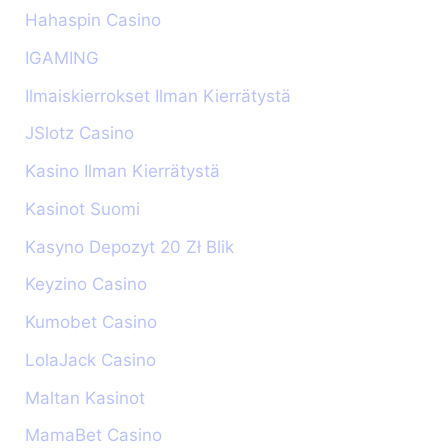
Hahaspin Casino
IGAMING
Ilmaiskierrokset Ilman Kierrätystä
JSlotz Casino
Kasino Ilman Kierrätystä
Kasinot Suomi
Kasyno Depozyt 20 Zł Blik
Keyzino Casino
Kumobet Casino
LolaJack Casino
Maltan Kasinot
MamaBet Casino