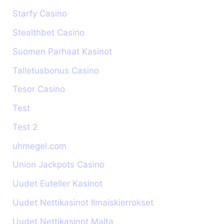
Starfy Casino
Stealthbet Casino
Suomen Parhaat Kasinot
Talletusbonus Casino
Tesor Casino
Test
Test 2
uhmegel.com
Union Jackpots Casino
Uudet Euteller Kasinot
Uudet Nettikasinot Ilmaiskierrokset
Uudet Nettikasinot Malta