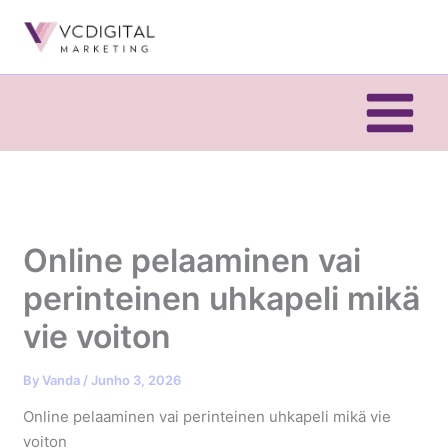
Skip
to
content
Online pelaaminen vai
perinteinen uhkapeli mikä
vie voiton
By
Vanda
/
Junho 3, 2026
Online pelaaminen vai perinteinen uhkapeli mikä vie
voiton