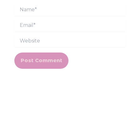
Name*
Email*
Website