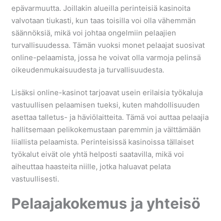
epävarmuutta. Joillakin alueilla perinteisiä kasinoita
valvotaan tiukasti, kun taas toisilla voi olla vähemmän
säännöksiä, mikä voi johtaa ongelmiin pelaajien
turvallisuudessa. Tämän vuoksi monet pelaajat suosivat
online-pelaamista, jossa he voivat olla varmoja pelinsä
oikeudenmukaisuudesta ja turvallisuudesta.
Lisäksi online-kasinot tarjoavat usein erilaisia työkaluja
vastuullisen pelaamisen tueksi, kuten mahdollisuuden
asettaa talletus- ja häviölaitteita. Tämä voi auttaa pelaajia
hallitsemaan pelikokemustaan paremmin ja välttämään
liiallista pelaamista. Perinteisissä kasinoissa tällaiset
työkalut eivät ole yhtä helposti saatavilla, mikä voi
aiheuttaa haasteita niille, jotka haluavat pelata
vastuullisesti.
Pelaajakokemus ja yhteisö