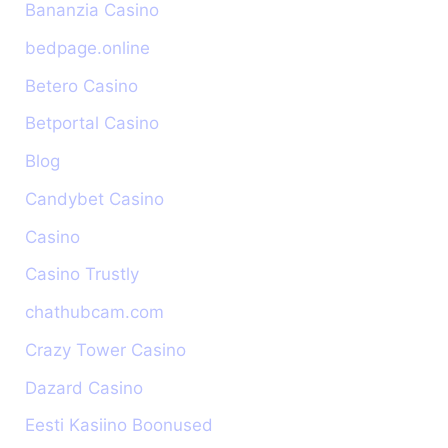
Bananzia Casino
bedpage.online
Betero Casino
Betportal Casino
Blog
Candybet Casino
Casino
Casino Trustly
chathubcam.com
Crazy Tower Сasino
Dazard Casino
Eesti Kasiino Boonused