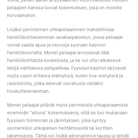
pelaajien kanssa luovat kokemuksen, joka on monille
korvaamaton.
Lisäksi perinteinen uhkapelaaminen mahdollistaa
henkilökohtaisemman asiakaspalvelun, jossa pelaajat
voivat saada apua ja neuvoja suoraan kasinon
henkilökunnalta. Monet pelaajat arvostavat tätä
henkilökohtaista kosketusta, ja se voi olla ratkaiseva
tekijä valittaessa pelipaikkaa. Fyysiset kasinot tarjoavat
myös usein erilaisia elämyksiä, kuten live-esityksiä ja
ravintoloita, jotka tekevät vierailusta vieläkin
houkuttelevamman.
Monet pelaajat pitävät myös perinteistä uhkapelaamista
enemmän “aitona” kokemuksena, sillä se tuo mukanaan
fyysisen toiminnan ja jännityksen, joka syntyy
esimerkiksi uhkapelien heittämisestä tai korttien
jakamisesta. Tämä voi lisätä adrenaliinivirtausta ja tehdä