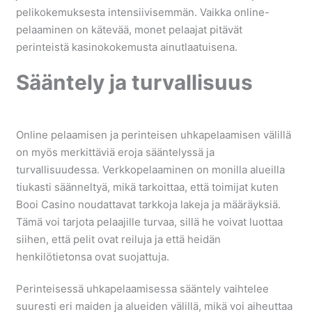
pelikokemuksesta intensiivisemmän. Vaikka online-
pelaaminen on kätevää, monet pelaajat pitävät
perinteistä kasinokokemusta ainutlaatuisena.
Sääntely ja turvallisuus
Online pelaamisen ja perinteisen uhkapelaamisen välillä
on myös merkittäviä eroja sääntelyssä ja
turvallisuudessa. Verkkopelaaminen on monilla alueilla
tiukasti säänneltyä, mikä tarkoittaa, että toimijat kuten
Booi Casino noudattavat tarkkoja lakeja ja määräyksiä.
Tämä voi tarjota pelaajille turvaa, sillä he voivat luottaa
siihen, että pelit ovat reiluja ja että heidän
henkilötietonsa ovat suojattuja.
Perinteisessä uhkapelaamisessa sääntely vaihtelee
suuresti eri maiden ja alueiden välillä, mikä voi aiheuttaa