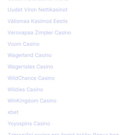
Uudet Viron Nettikasinot
Välismaa Kasiinod Eestis
Verovapaa Zimpler Casino
Voom Casino
Wagerland Casino
Wagertales Casino
WildChance Casino
Wildies Casino
WinKingdom Casino
xbet
Yoyospins Casino
Zahraniční casina pro české hráče: Bonus bez