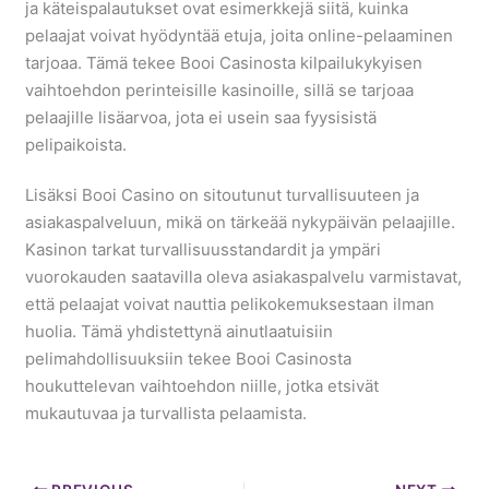
ja käteispalautukset ovat esimerkkejä siitä, kuinka
pelaajat voivat hyödyntää etuja, joita online-pelaaminen
tarjoaa. Tämä tekee Booi Casinosta kilpailukykyisen
vaihtoehdon perinteisille kasinoille, sillä se tarjoaa
pelaajille lisäarvoa, jota ei usein saa fyysisistä
pelipaikoista.
Lisäksi Booi Casino on sitoutunut turvallisuuteen ja
asiakaspalveluun, mikä on tärkeää nykypäivän pelaajille.
Kasinon tarkat turvallisuusstandardit ja ympäri
vuorokauden saatavilla oleva asiakaspalvelu varmistavat,
että pelaajat voivat nauttia pelikokemuksestaan ilman
huolia. Tämä yhdistettynä ainutlaatuisiin
pelimahdollisuuksiin tekee Booi Casinosta
houkuttelevan vaihtoehdon niille, jotka etsivät
mukautuvaa ja turvallista pelaamista.