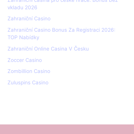
vkladu 2026
Zahraniční Casino
Zahraniční Casino Bonus Za Registraci 2026:
TOP Nabídky
Zahraniční Online Casina V Česku
Zoccer Casino
Zombillion Casino
Zuluspins Casino