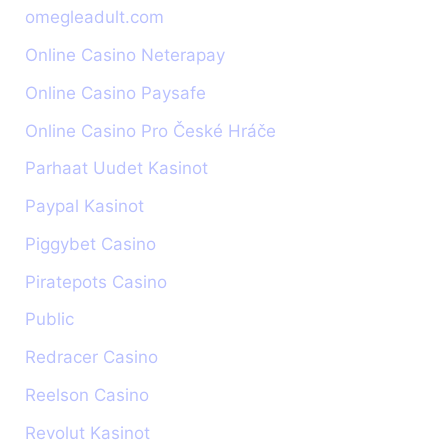
omegleadult.com
Online Casino Neterapay
Online Casino Paysafe
Online Casino Pro České Hráče
Parhaat Uudet Kasinot
Paypal Kasinot
Piggybet Casino
Piratepots Casino
Public
Redracer Casino
Reelson Casino
Revolut Kasinot