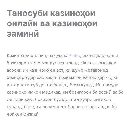
Таносуби казиноҳои
онлайн ва казиноҳои
заминӣ
Казиноҳои онлайн, аз ҷумла
Pinko
, имрӯз дар байни
бозигарон хеле маъруф гаштаанд. Яке аз фоидаҳои
асосии ин казиноҳо он аст, ки шумо метавонед
бозиҳоро дар ҳар вақти лозиматон ва дар ҳар ҷо, ки
интернети хуб дошта бошед, бозӣ кунед. Ин намуди
казиноҳо имкон медиҳад, ки бозигарон ба осонӣ ва бо
фишори кам, бозиҳои дӯстдоштаи худро интихоб
кунанд, безе, ки лозим нест барои сафар кардан ба
ҷойҳои физикӣ.