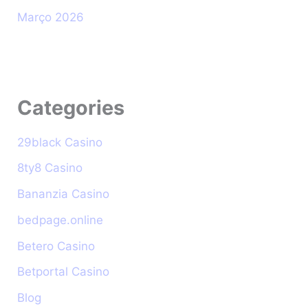
Março 2026
Categories
29black Casino
8ty8 Casino
Bananzia Casino
bedpage.online
Betero Casino
Betportal Casino
Blog