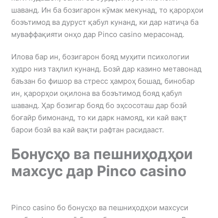
шаванд. Ин ба бозигарон кӯмак мекунад, то қарорҳои
боэътимод ва дуруст қабул кунанд, ки дар натиҷа ба
муваффақияти онҳо дар Pinco casino мерасонад.
Илова бар ин, бозигарон бояд муҳити психологии
худро низ таҳлил кунанд. Бозӣ дар казино метавонад
баъзан бо фишор ва стресс ҳамроҳ бошад, бинобар
ин, қарорҳои оқилона ва боэътимод бояд қабул
шаванд. Ҳар бозигар бояд бо эҳсосоташ дар бозӣ
боғайр бимонанд, то ки дарк намояд, ки кай вақт
барои бозӣ ва кай вақти рафтан расидааст.
Бонусҳо ва пешниҳодҳои
махсус дар Pinco casino
Pinco casino бо бонусҳо ва пешниҳодҳои махсуси