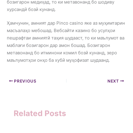
бозигарон медиҳад, то ки метавонанд бо шодиву
хурсандӣ бозӣ кунанд.
Ҳамчунин, амният дар Pinco casino яке аз муҳимтарин
масъалаҳо мебошад. Вебсайти казино бо усулҳои
пешрафтаи амниятӣ таҳия шудааст, то ки маълумот ва
маблағи бозигарон дар амон бошад. Бозигарон
метавонанд бо итминони комил бозӣ кунанд, зеро
маълумотҳои онҳо ба хубӣ муҳофизат шудаанд.
PREVIOUS
NEXT
Related Posts