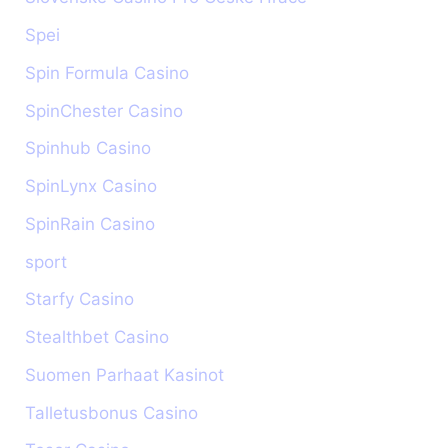
Spei
Spin Formula Casino
SpinChester Casino
Spinhub Casino
SpinLynx Casino
SpinRain Casino
sport
Starfy Casino
Stealthbet Casino
Suomen Parhaat Kasinot
Talletusbonus Casino