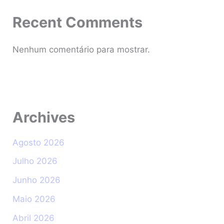
Recent Comments
Nenhum comentário para mostrar.
Archives
Agosto 2026
Julho 2026
Junho 2026
Maio 2026
Abril 2026