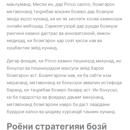
маълуманд. Мисли ин, дар Pinco casino, бозигарон
метавонанд таҷрибаи воқеии бозиро дар бозиҳои
зинда эҳсос кунанд, ки ин як хислати хосии казиноҳои
онлайн мебошад. Сармоягузорӣ дар рушди бозиҳои
рангини казино дастрас ва инноватсионӣ, имкон
медиҳад, ки бозигарон ҳар соат ҳисси нав ва
хушбахтии зиёд кунанд.
Дигар фоидае, ки Pinco казино пешниҳод мекунад, ин
бонусҳо ва пешниҳодҳои махсуси зиёд барои
бозигарон аст. Бозингарони нав, ки ба сабти ном
мерасанд, метавонанд аз бонусҳои аввалин истифода
баранд, ки таҷрибаи бозиро безарр аст. Ин бонусҳо,
ки ба пардохтҳо ва фоидаҳо даъват мекунанд,
метавонанд бозигарони навро ба даст овардани
бурдҳои калон ва шодиву хурсандӣ таъмин кунанд.
Роёни стратегияи бозӣ