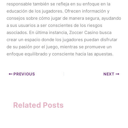
responsable también se refleja en su enfoque en la
educación de los jugadores. Ofrecen información y
consejos sobre cómo jugar de manera segura, ayudando
a sus usuarios a ser conscientes de los riesgos
asociados. En última instancia, Zoccer Casino busca
crear un espacio donde los jugadores puedan disfrutar
de su pasión por el juego, mientras se promueve un
enfoque equilibrado y consciente hacia las apuestas.
PREVIOUS
NEXT
Related Posts