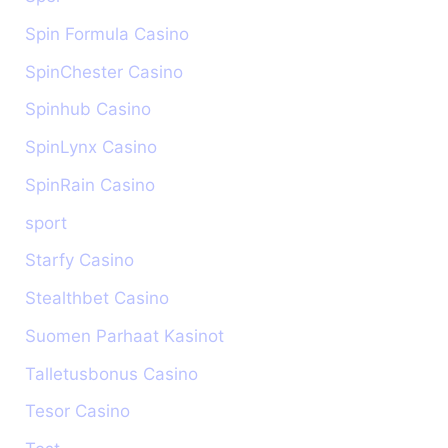
Spin Formula Casino
SpinChester Casino
Spinhub Casino
SpinLynx Casino
SpinRain Casino
sport
Starfy Casino
Stealthbet Casino
Suomen Parhaat Kasinot
Talletusbonus Casino
Tesor Casino