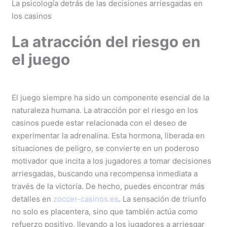
La psicología detrás de las decisiones arriesgadas en
los casinos
La atracción del riesgo en
el juego
El juego siempre ha sido un componente esencial de la
naturaleza humana. La atracción por el riesgo en los
casinos puede estar relacionada con el deseo de
experimentar la adrenalina. Esta hormona, liberada en
situaciones de peligro, se convierte en un poderoso
motivador que incita a los jugadores a tomar decisiones
arriesgadas, buscando una recompensa inmediata a
través de la victoria. De hecho, puedes encontrar más
detalles en
zoccer-casinos.es
. La sensación de triunfo
no solo es placentera, sino que también actúa como
refuerzo positivo, llevando a los jugadores a arriesgar