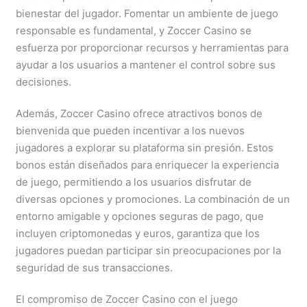
bienestar del jugador. Fomentar un ambiente de juego
responsable es fundamental, y Zoccer Casino se
esfuerza por proporcionar recursos y herramientas para
ayudar a los usuarios a mantener el control sobre sus
decisiones.
Además, Zoccer Casino ofrece atractivos bonos de
bienvenida que pueden incentivar a los nuevos
jugadores a explorar su plataforma sin presión. Estos
bonos están diseñados para enriquecer la experiencia
de juego, permitiendo a los usuarios disfrutar de
diversas opciones y promociones. La combinación de un
entorno amigable y opciones seguras de pago, que
incluyen criptomonedas y euros, garantiza que los
jugadores puedan participar sin preocupaciones por la
seguridad de sus transacciones.
El compromiso de Zoccer Casino con el juego