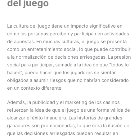
del juego
La cultura del juego tiene un impacto significativo en
cómo las personas perciben y participan en actividades
de apuestas. En muchas culturas, el juego se presenta
como un entretenimiento social, lo que puede contribuir
a la normalización de decisiones arriesgadas. La presión
social para participar, sumada a la idea de que “todos lo
hacen”, puede hacer que los jugadores se sientan
obligados a asumir riesgos que no habrían considerado
en un contexto diferente.
Además, la publicidad y el marketing de los casinos
refuerzan la idea de que el juego es una forma válida de
alcanzar el éxito financiero. Las historias de grandes
ganadores son promocionadas, lo que crea la ilusión de
que las decisiones arriesgadas pueden resultar en