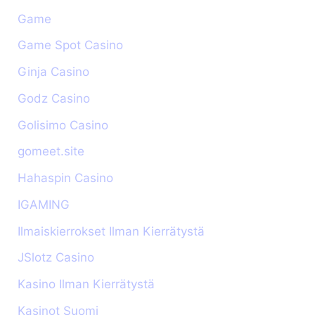
Game
Game Spot Casino
Ginja Casino
Godz Casino
Golisimo Casino
gomeet.site
Hahaspin Casino
IGAMING
Ilmaiskierrokset Ilman Kierrätystä
JSlotz Casino
Kasino Ilman Kierrätystä
Kasinot Suomi