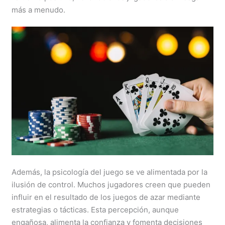
más a menudo.
Además, la psicología del juego se ve alimentada por la
ilusión de control. Muchos jugadores creen que pueden
influir en el resultado de los juegos de azar mediante
estrategias o tácticas. Esta percepción, aunque
engañosa, alimenta la confianza y fomenta decisiones