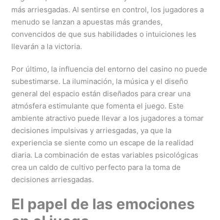
más arriesgadas. Al sentirse en control, los jugadores a
menudo se lanzan a apuestas más grandes,
convencidos de que sus habilidades o intuiciones les
llevarán a la victoria.
Por último, la influencia del entorno del casino no puede
subestimarse. La iluminación, la música y el diseño
general del espacio están diseñados para crear una
atmósfera estimulante que fomenta el juego. Este
ambiente atractivo puede llevar a los jugadores a tomar
decisiones impulsivas y arriesgadas, ya que la
experiencia se siente como un escape de la realidad
diaria. La combinación de estas variables psicológicas
crea un caldo de cultivo perfecto para la toma de
decisiones arriesgadas.
El papel de las emociones