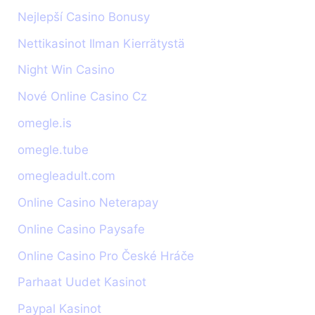
Nejlepší Casino Bonusy
Nettikasinot Ilman Kierrätystä
Night Win Casino
Nové Online Casino Cz
omegle.is
omegle.tube
omegleadult.com
Online Casino Neterapay
Online Casino Paysafe
Online Casino Pro České Hráče
Parhaat Uudet Kasinot
Paypal Kasinot