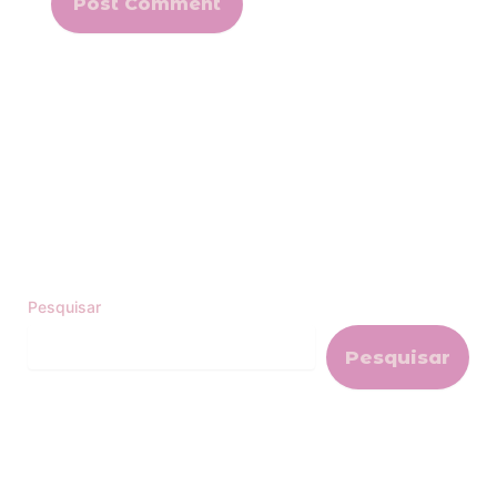
Pesquisar
Pesquisar