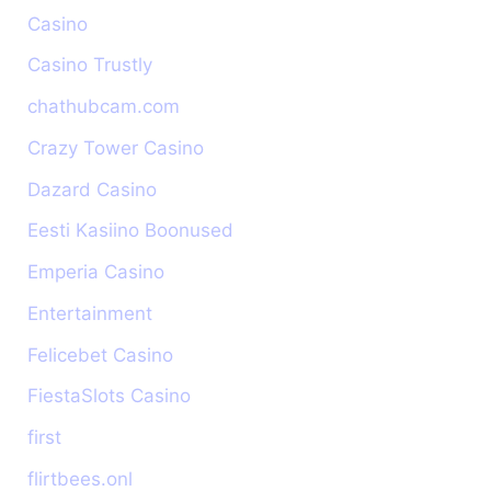
Casino
Casino Trustly
chathubcam.com
Crazy Tower Сasino
Dazard Casino
Eesti Kasiino Boonused
Emperia Casino
Entertainment
Felicebet Casino
FiestaSlots Casino
first
flirtbees.onl