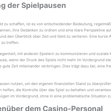
g der Spielpausen
ld zu schaffen, ist es von entscheidender Bedeutung, regelmä
annen, ihre Gedanken zu ordnen und eine klare Perspektive auf 
nd den Überblick über Zeit und Geld zu verlieren. Eine kurze 
zu treffen.
egenheit, mit anderen Spielern zu kommunizieren und soziale Ko
use, wenn der Druck des Spiels nicht mehr im Vordergrund ste
e gute Zeit miteinander verbringen. Dies trägt dazu bei, eine 
usen nutzen, um den eigenen finanziellen Stand zu überprüfen
 helfen, die Kontrolle über das Spiel zu behalten und verantw
nügen im Vordergrund, ohne in eine problematische Situation z
enüber dem Casino-Personal