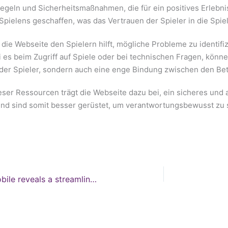
egeln und Sicherheitsmaßnahmen, die für ein positives Erlebn
ielens geschaffen, was das Vertrauen der Spieler in die Spiele
s die Webseite den Spielern hilft, mögliche Probleme zu identi
 es beim Zugriff auf Spiele oder bei technischen Fragen, können
t der Spieler, sondern auch eine enge Bindung zwischen den Be
ieser Ressourcen trägt die Webseite dazu bei, ein sicheres un
 und sind somit besser gerüstet, um verantwortungsbewusst zu s
Navigating h0llywood bets mobile reveals a streamlined path for casual online bettors