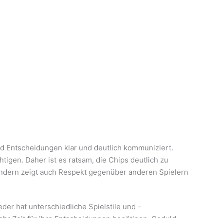
und Entscheidungen klar und deutlich kommuniziert.
tigen. Daher ist es ratsam, die Chips deutlich zu
 sondern zeigt auch Respekt gegenüber anderen Spielern
eder hat unterschiedliche Spielstile und -