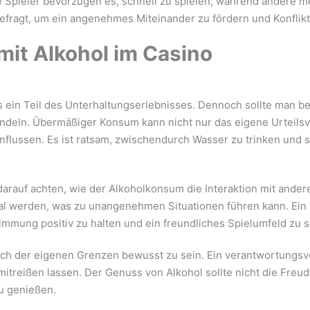
Spieler bevorzugen es, schnell zu spielen, während andere me
gefragt, um ein angenehmes Miteinander zu fördern und Konflik
it Alkohol im Casino
nos ein Teil des Unterhaltungserlebnisses. Dennoch sollte man 
deln. Übermäßiger Konsum kann nicht nur das eigene Urteils
influssen. Es ist ratsam, zwischendurch Wasser zu trinken und
darauf achten, wie der Alkoholkonsum die Interaktion mit ande
nal werden, was zu unangenehmen Situationen führen kann. Ein 
immung positiv zu halten und ein freundliches Spielumfeld zu s
 sich der eigenen Grenzen bewusst zu sein. Ein verantwortungsvol
itreißen lassen. Der Genuss von Alkohol sollte nicht die Freud
u genießen.