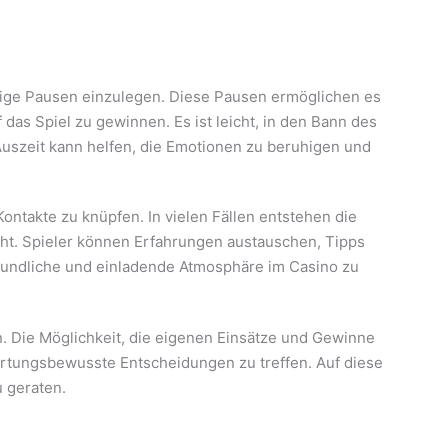
ßige Pausen einzulegen. Diese Pausen ermöglichen es
das Spiel zu gewinnen. Es ist leicht, in den Bann des
Auszeit kann helfen, die Emotionen zu beruhigen und
ntakte zu knüpfen. In vielen Fällen entstehen die
ht. Spieler können Erfahrungen austauschen, Tipps
freundliche und einladende Atmosphäre im Casino zu
. Die Möglichkeit, die eigenen Einsätze und Gewinne
ortungsbewusste Entscheidungen zu treffen. Auf diese
u geraten.