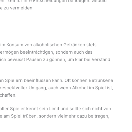
hr Zeit für ihre Entscheidungen benötigen. Geduld
te zu vermeiden.
beim Konsum von alkoholischen Getränken stets
vermögen beeinträchtigen, sondern auch das
 sich bewusst Pausen zu gönnen, um klar bei Verstand
ren Spielern beeinflussen kann. Oft können Betrunkene
respektvoller Umgang, auch wenn Alkohol im Spiel ist,
chaffen.
ler Spieler kennt sein Limit und sollte sich nicht von
e am Spiel trüben, sondern vielmehr dazu beitragen,