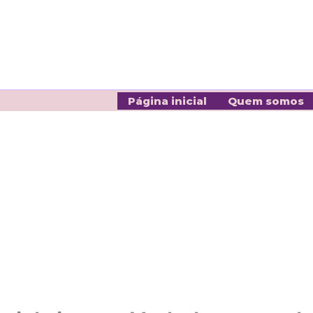
Página inicial
Quem somos
<!-- Google tag (gtag.js) event -->
<script>
gtag('event', 'conversion_event_page_view', {
// <event_parameters>
});
</script>
.