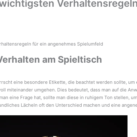
 wichtigsten Verhaltensregel
rhaltensregeln für ein angenehmes Spielumfeld
Verhalten am Spieltisch
rrscht eine besondere Etikette, die beachtet werden sollte, um
tvoll miteinander umgehen. Dies bedeutet, dass man auf die An
an eine Frage hat, sollte man diese in ruhigem Ton stellen, um
undliches Lächeln oft den Unterschied machen und eine ange