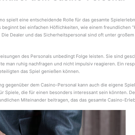
o spielt eine entscheidende Rolle für das gesamte Spielerlebni
beginnt bei einfachen Höflichkeiten, wie einem freundlichen “H
. Die Dealer und das Sicherheitspersonal sind oft unter große
isungen des Personals unbedingt Folge leisten. Sie sind geschu
lte man ruhig nachfragen und nicht impulsiv reagieren. Ein res
Beteiligten das Spiel genießen können.
g gegenüber dem Casino-Personal kann auch die eigene Spieler
r Spiele, die für einen besonders interessant sein könnten. D
ndlichen Miteinander beitragen, das das gesamte Casino-Erleb