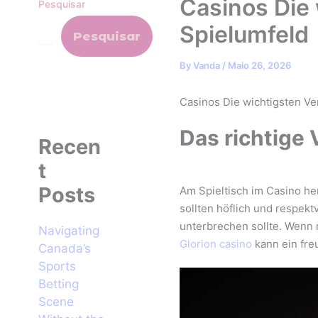
Casinos Die
Pesquisar
Spielumfeld
Pesquisar
By
Vanda
/
Maio 26, 2026
Casinos Die wichtigsten Ve
Das richtige 
Recen
t
Posts
Am Spieltisch im Casino he
sollten höflich und respek
unterbrechen sollte. Wenn m
Navigating
Glorion casino
kann ein fre
Canada’s
Sports
Betting
Scene