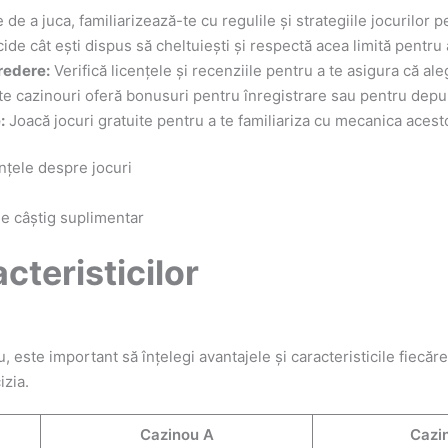
 de a juca, familiarizează-te cu regulile și strategiile jocurilor pe
de cât ești dispus să cheltuiești și respectă acea limită pentru 
redere:
Verifică licențele și recenziile pentru a te asigura că ale
e cazinouri oferă bonusuri pentru înregistrare sau pentru depune
:
Joacă jocuri gratuite pentru a te familiariza cu mecanica acestor
nțele despre jocuri
e câștig suplimentar
cteristicilor
, este important să înțelegi avantajele și caracteristicile fiecăre
izia.
Cazinou A
Cazi