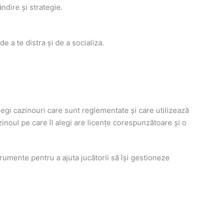
ândire și strategie.
e a te distra și de a socializa.
legi cazinouri care sunt reglementate și care utilizează
zinoul pe care îl alegi are licențe corespunzătoare și o
trumente pentru a ajuta jucătorii să își gestioneze