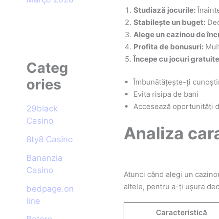
Studiază jocurile:
Înainte
Stabilește un buget:
Deci
Alege un cazinou de înc
Profita de bonusuri:
Mult
Începe cu jocuri gratuite
Categ
ories
Îmbunătățește-ți cunoști
Evita risipa de bani
Accesează oportunități d
29black
Casino
Analiza cara
8ty8 Casino
Bananzia
Casino
Atunci când alegi un cazinou
altele, pentru a-ți ușura dec
bedpage.on
line
Caracteristică