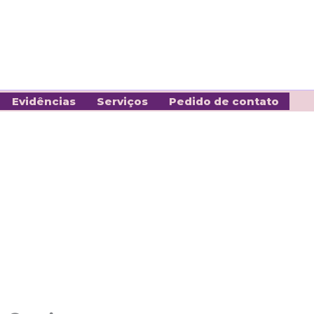
Evidências
Serviços
Pedido de contato