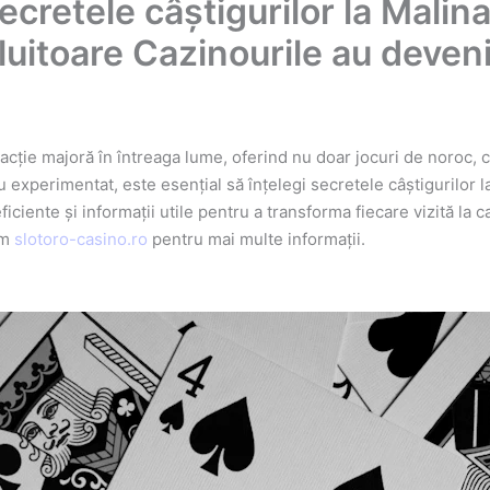
cretele câștigurilor la Malin
luitoare Cazinourile au deveni
acție majoră în întreaga lume, oferind nu doar jocuri de noroc, ci
au experimentat, este esențial să înțelegi secretele câștigurilo
 eficiente și informații utile pentru a transforma fiecare vizită 
um
slotoro-casino.ro
pentru mai multe informații.