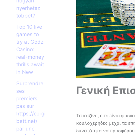
hogyan
nyerhetsz
többet?
Top 10 live
games to
try at Godz
Casino:
real-money
thrills await
in New
Surprendre
Γενική Επ
ses
premiers
pas sur
https://corgi
Τα καζίνο, είτε είναι φυσι
bett.net/
κουλοχέρηδες μέχρι τα επι
par une
δυνατότητα να προσφέρουν