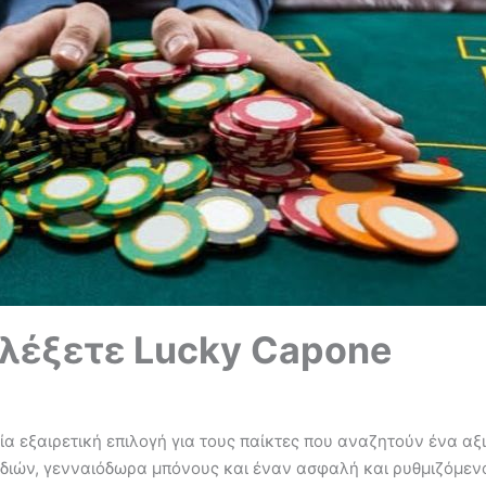
πιλέξετε Lucky Capone
ία εξαιρετική επιλογή για τους παίκτες που αναζητούν ένα αξι
διών, γενναιόδωρα μπόνους και έναν ασφαλή και ρυθμιζόμενο 