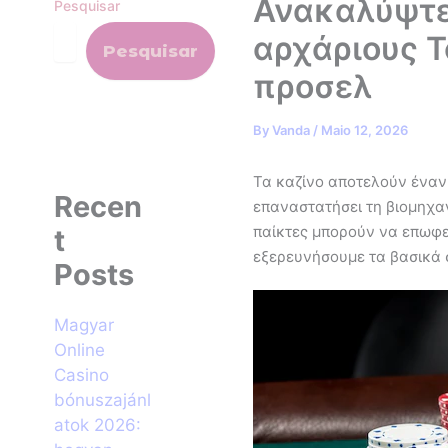
Ανακαλύψτε 
Pesquisar
αρχάριους 
Pesquisar
προσελ
By
Vanda
/
Maio 12, 2026
Τα καζίνο αποτελούν έναν
Recen
επαναστατήσει τη βιομηχα
παίκτες μπορούν να επωφε
t
εξερευνήσουμε τα βασικά σ
Posts
Magyar
Online
Casino
bónuszajánl
atok 2026: