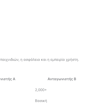
παιχνιδιών, η ασφάλεια και η εμπειρία χρήστη.
νιστής A
Ανταγωνιστής B
2,000+
Βασική