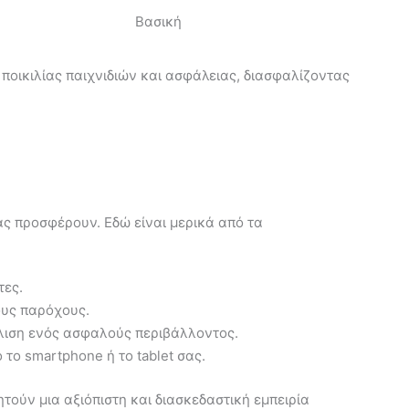
Βασική
 ποικιλίας παιχνιδιών και ασφάλειας, διασφαλίζοντας
ας προσφέρουν. Εδώ είναι μερικά από τα
τες.
ους παρόχους.
λιση ενός ασφαλούς περιβάλλοντος.
το smartphone ή το tablet σας.
ούν μια αξιόπιστη και διασκεδαστική εμπειρία