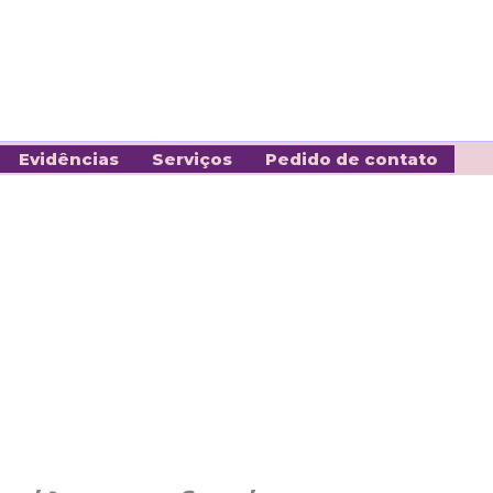
Evidências
Serviços
Pedido de contato