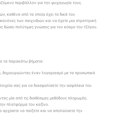
ζόμενο περιβάλλον για την ψυχαγωγία τους.
ών, καθένα από τα οποία έχει τα δικά του
 κανόνες των παιχνιδιών και να έχετε μια στρατηγική
ας δώσει πολύτιμες γνώσεις για τον κόσμο του τζόγου.
στε τα παρακάτω βήματα:
ο, δημιουργώντας έναν λογαριασμό με τα προσωπικά
τοιχεία σας για να διασφαλίσετε την ασφάλεια του
ας μία από τις διαθέσιμες μεθόδους πληρωμής.
 την πλατφόρμα του καζίνο.
 αρχίσετε να παίζετε και να απολαύσετε την