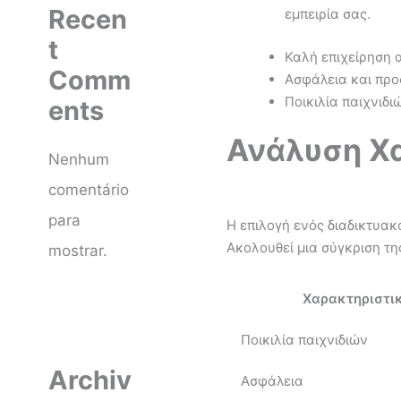
Recen
εμπειρία σας.
t
Καλή επιχείρηση 
Comm
Ασφάλεια και προ
Ποικιλία παιχνιδ
ents
Ανάλυση Χ
Nenhum
comentário
para
Η επιλογή ενός διαδικτυακ
Ακολουθεί μια σύγκριση τη
mostrar.
Χαρακτηριστι
Ποικιλία παιχνιδιών
Archiv
Ασφάλεια