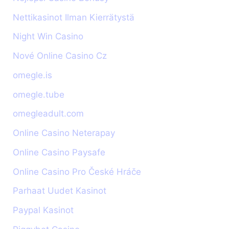
Nettikasinot Ilman Kierrätystä
Night Win Casino
Nové Online Casino Cz
omegle.is
omegle.tube
omegleadult.com
Online Casino Neterapay
Online Casino Paysafe
Online Casino Pro České Hráče
Parhaat Uudet Kasinot
Paypal Kasinot