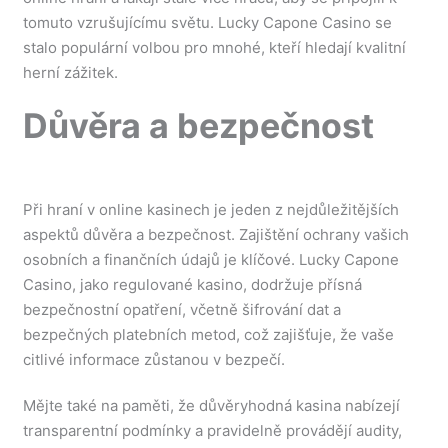
tomuto vzrušujícímu světu. Lucky Capone Casino se
stalo populární volbou pro mnohé, kteří hledají kvalitní
herní zážitek.
Důvěra a bezpečnost
Při hraní v online kasinech je jeden z nejdůležitějších
aspektů důvěra a bezpečnost. Zajištění ochrany vašich
osobních a finančních údajů je klíčové. Lucky Capone
Casino, jako regulované kasino, dodržuje přísná
bezpečnostní opatření, včetně šifrování dat a
bezpečných platebních metod, což zajišťuje, že vaše
citlivé informace zůstanou v bezpečí.
Mějte také na paměti, že důvěryhodná kasina nabízejí
transparentní podmínky a pravidelně provádějí audity,