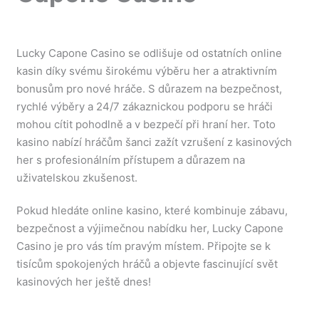
Lucky Capone Casino se odlišuje od ostatních online
kasin díky svému širokému výběru her a atraktivním
bonusům pro nové hráče. S důrazem na bezpečnost,
rychlé výběry a 24/7 zákaznickou podporu se hráči
mohou cítit pohodlně a v bezpečí při hraní her. Toto
kasino nabízí hráčům šanci zažít vzrušení z kasinových
her s profesionálním přístupem a důrazem na
uživatelskou zkušenost.
Pokud hledáte online kasino, které kombinuje zábavu,
bezpečnost a výjimečnou nabídku her, Lucky Capone
Casino je pro vás tím pravým místem. Připojte se k
tisícům spokojených hráčů a objevte fascinující svět
kasinových her ještě dnes!