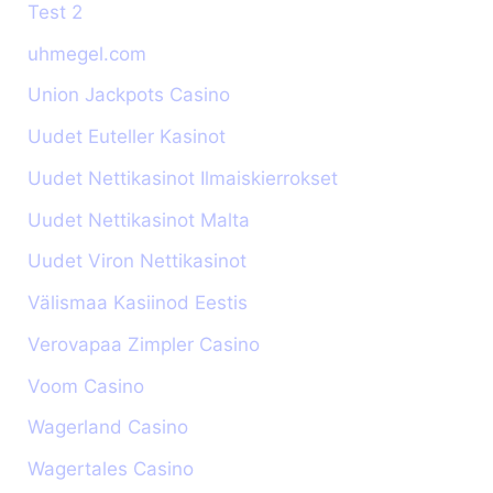
Test 2
uhmegel.com
Union Jackpots Casino
Uudet Euteller Kasinot
Uudet Nettikasinot Ilmaiskierrokset
Uudet Nettikasinot Malta
Uudet Viron Nettikasinot
Välismaa Kasiinod Eestis
Verovapaa Zimpler Casino
Voom Casino
Wagerland Casino
Wagertales Casino