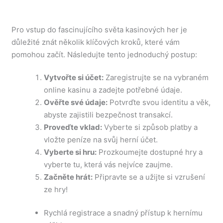
Pro vstup do fascinujícího světa kasinových her je
důležité znát několik klíčových kroků, které vám
pomohou začít. Následujte tento jednoduchý postup:
Vytvořte si účet:
Zaregistrujte se na vybraném
online kasinu a zadejte potřebné údaje.
Ověřte své údaje:
Potvrďte svou identitu a věk,
abyste zajistili bezpečnost transakcí.
Proveďte vklad:
Vyberte si způsob platby a
vložte peníze na svůj herní účet.
Vyberte si hru:
Prozkoumejte dostupné hry a
vyberte tu, která vás nejvíce zaujme.
Začněte hrát:
Připravte se a užijte si vzrušení
ze hry!
Rychlá registrace a snadný přístup k hernímu