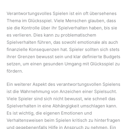
Verantwortungsvolles Spielen ist ein oft übersehenes
Thema im Glücksspiel. Viele Menschen glauben, dass
sie die Kontrolle über ihr Spielverhalten haben, bis sie
es verlieren. Dies kann zu problematischem
Spielverhalten führen, das sowohl emotionale als auch
finanzielle Konsequenzen hat. Spieler sollten sich stets
ihrer Grenzen bewusst sein und klar definierte Budgets
setzen, um einen gesunden Umgang mit Glücksspiel zu
fördern.
Ein weiterer Aspekt des verantwortungsvollen Spielens
ist die Wahrnehmung von Anzeichen einer Spielsucht.
Viele Spieler sind sich nicht bewusst, wie schnell das
Spielverhalten in eine Abhängigkeit umschlagen kann.
Es ist wichtig, die eigenen Emotionen und
Verhaltensweisen beim Spielen kritisch zu hinterfragen
und gegebenenfalls Hilfe in Anspruch zu nehmen. Ein