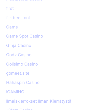
first
flirtbees.onl
Game
Game Spot Casino
Ginja Casino
Godz Casino
Golisimo Casino
gomeet.site
Hahaspin Casino
IGAMING
Ilmaiskierrokset Ilman Kierrätystä