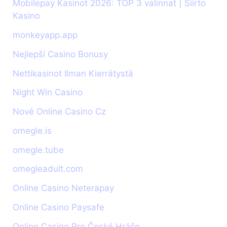
Mobilepay Kasinot 2026: TOP 3 valinnat | Siirto
Kasino
monkeyapp.app
Nejlepší Casino Bonusy
Nettikasinot Ilman Kierrätystä
Night Win Casino
Nové Online Casino Cz
omegle.is
omegle.tube
omegleadult.com
Online Casino Neterapay
Online Casino Paysafe
Online Casino Pro České Hráče