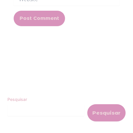
Pesquisar
Pesquisar