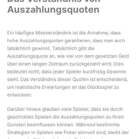
Auszahlungsquoten
Ein häufiges Missverständnis ist die Annahme, dass
hohe Auszahlungsquoten garantieren, dass man auch
tatsächlich gewinnt. Tatsächlich gibt die
Auszahlungsquote an, wie viel von dem gesetzten Geld
über einen langen Zeitraum zurückgezahlt wird. Dies
bedeutet nicht, dass jeder Spieler kurzfristig Gewinne
sieht. Das Verständnis dieser Quoten ist entscheidend,
um realistische Erwartungen an das Glücksspiel zu
entwickeln.
Darüber hinaus glauben viele Spieler, dass sie durch
geschicktes Spielen die Auszahlungsquoten zu ihren
Gunsten beeinflussen können. Während bestimmte
Strategien in Spielen wie Poker sinnvoll sind, bleibt der