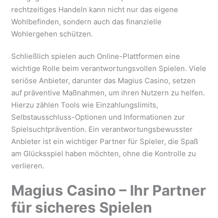
rechtzeitiges Handeln kann nicht nur das eigene
Wohlbefinden, sondern auch das finanzielle
Wohlergehen schützen.
Schließlich spielen auch Online-Plattformen eine
wichtige Rolle beim verantwortungsvollen Spielen. Viele
seriöse Anbieter, darunter das Magius Casino, setzen
auf präventive Maßnahmen, um ihren Nutzern zu helfen.
Hierzu zählen Tools wie Einzahlungslimits,
Selbstausschluss-Optionen und Informationen zur
Spielsuchtprävention. Ein verantwortungsbewusster
Anbieter ist ein wichtiger Partner für Spieler, die Spaß
am Glücksspiel haben möchten, ohne die Kontrolle zu
verlieren.
Magius Casino – Ihr Partner
für sicheres Spielen