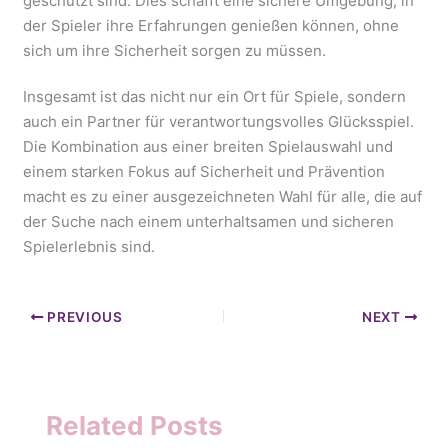
geschützt sind. Dies schafft eine sichere Umgebung, in
der Spieler ihre Erfahrungen genießen können, ohne
sich um ihre Sicherheit sorgen zu müssen.
Insgesamt ist das nicht nur ein Ort für Spiele, sondern
auch ein Partner für verantwortungsvolles Glücksspiel.
Die Kombination aus einer breiten Spielauswahl und
einem starken Fokus auf Sicherheit und Prävention
macht es zu einer ausgezeichneten Wahl für alle, die auf
der Suche nach einem unterhaltsamen und sicheren
Spielerlebnis sind.
PREVIOUS
NEXT
Related Posts