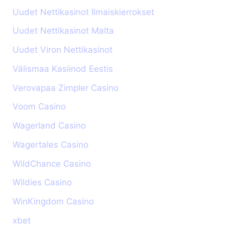
Uudet Nettikasinot Ilmaiskierrokset
Uudet Nettikasinot Malta
Uudet Viron Nettikasinot
Välismaa Kasiinod Eestis
Verovapaa Zimpler Casino
Voom Casino
Wagerland Casino
Wagertales Casino
WildChance Casino
Wildies Casino
WinKingdom Casino
xbet