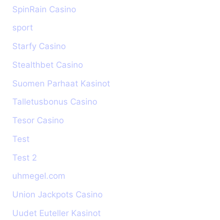
SpinRain Casino
sport
Starfy Casino
Stealthbet Casino
Suomen Parhaat Kasinot
Talletusbonus Casino
Tesor Casino
Test
Test 2
uhmegel.com
Union Jackpots Casino
Uudet Euteller Kasinot