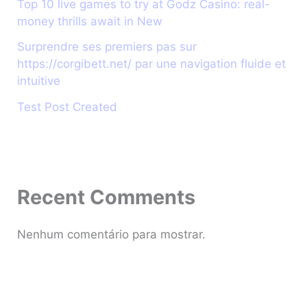
Top 10 live games to try at Godz Casino: real-
money thrills await in New
Surprendre ses premiers pas sur
https://corgibett.net/ par une navigation fluide et
intuitive
Test Post Created
Recent Comments
Nenhum comentário para mostrar.