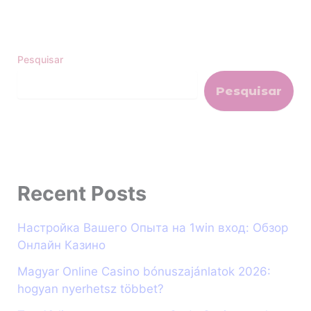
Pesquisar
Pesquisar
Recent Posts
Настройка Вашего Опыта на 1win вход: Обзор
Онлайн Казино
Magyar Online Casino bónuszajánlatok 2026:
hogyan nyerhetsz többet?