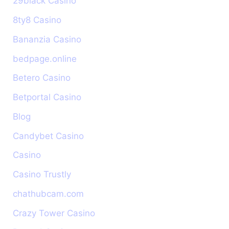
29black Casino
8ty8 Casino
Bananzia Casino
bedpage.online
Betero Casino
Betportal Casino
Blog
Candybet Casino
Casino
Casino Trustly
chathubcam.com
Crazy Tower Сasino