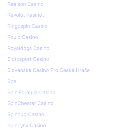
Reelson Casino
Revolut Kasinot
Ringospin Casino
Roulo Casino
Royaldogs Casino
Slotosport Casino
Slovenské Casino Pro České Hráče
Spei
Spin Formula Casino
SpinChester Casino
Spinhub Casino
SpinLynx Casino