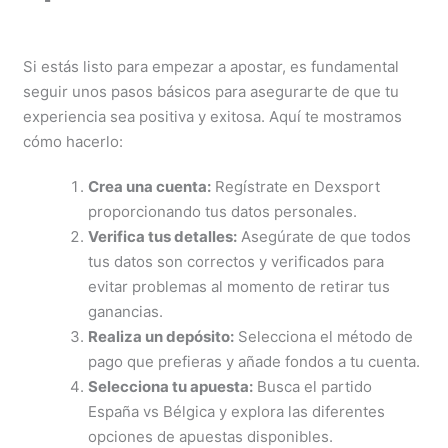
Si estás listo para empezar a apostar, es fundamental
seguir unos pasos básicos para asegurarte de que tu
experiencia sea positiva y exitosa. Aquí te mostramos
cómo hacerlo:
Crea una cuenta:
Regístrate en Dexsport
proporcionando tus datos personales.
Verifica tus detalles:
Asegúrate de que todos
tus datos son correctos y verificados para
evitar problemas al momento de retirar tus
ganancias.
Realiza un depósito:
Selecciona el método de
pago que prefieras y añade fondos a tu cuenta.
Selecciona tu apuesta:
Busca el partido
España vs Bélgica y explora las diferentes
opciones de apuestas disponibles.