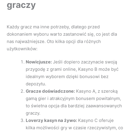
graczy
Każdy gracz ma inne potrzeby, dlatego przed
dokonaniem wyboru warto zastanowić się, co jest dla
nas najważniejsze. Oto kilka opcji dla różnych
użytkowników:
Nowicjusze:
Jeśli dopiero zaczynacie swoją
przygodę z grami online, Kasyno B może być
idealnym wyborem dzięki bonusowi bez
depozytu.
Gracze doświadczone:
Kasyno A, z szeroką
gamą gier i atrakcyjnym bonusem powitalnym,
to świetna opcja dla bardziej zaawansowanych
graczy.
Loverzy kasyn na żywo:
Kasyno C oferuje
kilka możliwości gry w czasie rzeczywistym, co