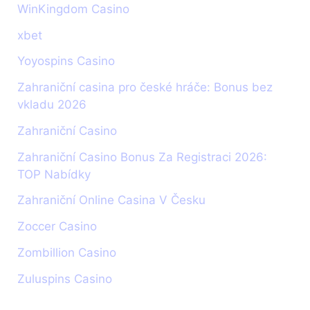
WinKingdom Casino
xbet
Yoyospins Casino
Zahraniční casina pro české hráče: Bonus bez
vkladu 2026
Zahraniční Casino
Zahraniční Casino Bonus Za Registraci 2026:
TOP Nabídky
Zahraniční Online Casina V Česku
Zoccer Casino
Zombillion Casino
Zuluspins Casino