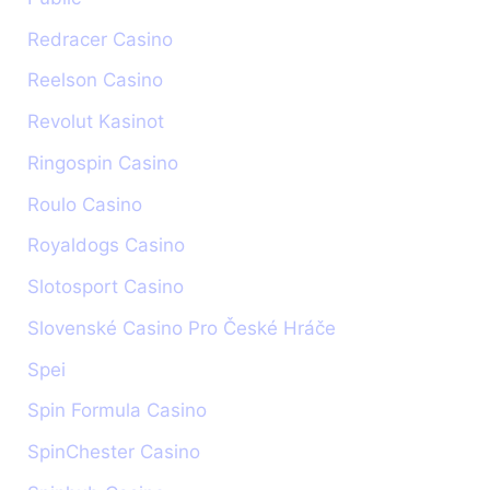
Redracer Casino
Reelson Casino
Revolut Kasinot
Ringospin Casino
Roulo Casino
Royaldogs Casino
Slotosport Casino
Slovenské Casino Pro České Hráče
Spei
Spin Formula Casino
SpinChester Casino