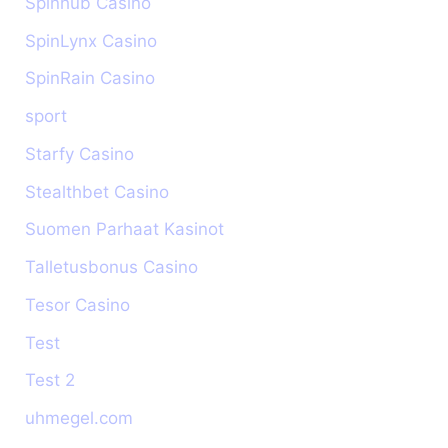
Spinhub Casino
SpinLynx Casino
SpinRain Casino
sport
Starfy Casino
Stealthbet Casino
Suomen Parhaat Kasinot
Talletusbonus Casino
Tesor Casino
Test
Test 2
uhmegel.com