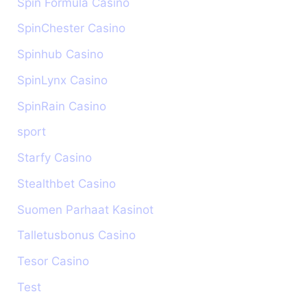
Spin Formula Casino
SpinChester Casino
Spinhub Casino
SpinLynx Casino
SpinRain Casino
sport
Starfy Casino
Stealthbet Casino
Suomen Parhaat Kasinot
Talletusbonus Casino
Tesor Casino
Test