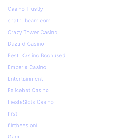
Casino Trustly
chathubcam.com
Crazy Tower Сasino
Dazard Casino
Eesti Kasiino Boonused
Emperia Casino
Entertainment
Felicebet Casino
FiestaSlots Casino
first
flirtbees.onl
Game