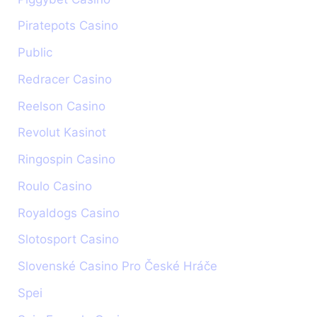
Piratepots Casino
Public
Redracer Casino
Reelson Casino
Revolut Kasinot
Ringospin Casino
Roulo Casino
Royaldogs Casino
Slotosport Casino
Slovenské Casino Pro České Hráče
Spei