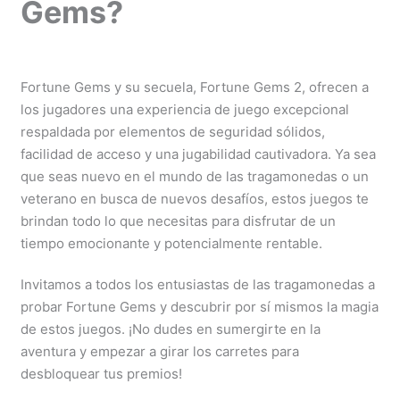
Gems?
Fortune Gems y su secuela, Fortune Gems 2, ofrecen a
los jugadores una experiencia de juego excepcional
respaldada por elementos de seguridad sólidos,
facilidad de acceso y una jugabilidad cautivadora. Ya sea
que seas nuevo en el mundo de las tragamonedas o un
veterano en busca de nuevos desafíos, estos juegos te
brindan todo lo que necesitas para disfrutar de un
tiempo emocionante y potencialmente rentable.
Invitamos a todos los entusiastas de las tragamonedas a
probar Fortune Gems y descubrir por sí mismos la magia
de estos juegos. ¡No dudes en sumergirte en la
aventura y empezar a girar los carretes para
desbloquear tus premios!