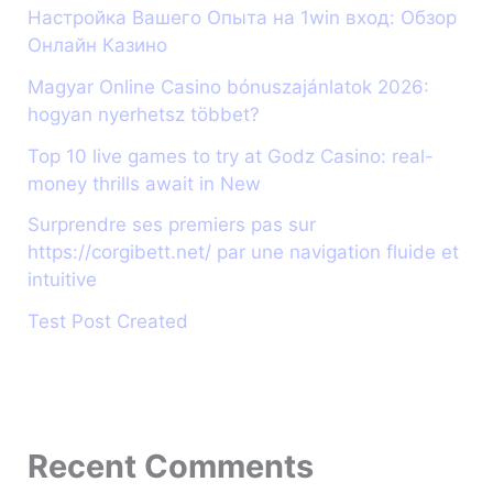
Настройка Вашего Опыта на 1win вход: Обзор
Онлайн Казино
Magyar Online Casino bónuszajánlatok 2026:
hogyan nyerhetsz többet?
Top 10 live games to try at Godz Casino: real-
money thrills await in New
Surprendre ses premiers pas sur
https://corgibett.net/ par une navigation fluide et
intuitive
Test Post Created
Recent Comments