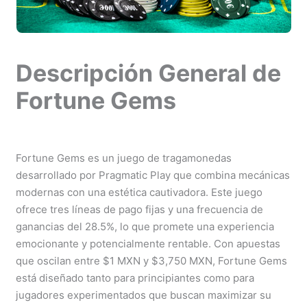
Descripción General de
Fortune Gems
Fortune Gems es un juego de tragamonedas
desarrollado por Pragmatic Play que combina mecánicas
modernas con una estética cautivadora. Este juego
ofrece tres líneas de pago fijas y una frecuencia de
ganancias del 28.5%, lo que promete una experiencia
emocionante y potencialmente rentable. Con apuestas
que oscilan entre $1 MXN y $3,750 MXN, Fortune Gems
está diseñado tanto para principiantes como para
jugadores experimentados que buscan maximizar su