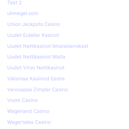
Test 2
uhmegel.com
Union Jackpots Casino
Uudet Euteller Kasinot
Uudet Nettikasinot Ilmaiskierrokset
Uudet Nettikasinot Malta
Uudet Viron Nettikasinot
Välismaa Kasiinod Eestis
Verovapaa Zimpler Casino
Voom Casino
Wagerland Casino
Wagertales Casino