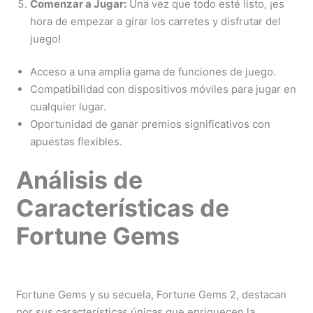
Comenzar a Jugar:
Una vez que todo esté listo, ¡es
hora de empezar a girar los carretes y disfrutar del
juego!
Acceso a una amplia gama de funciones de juego.
Compatibilidad con dispositivos móviles para jugar en
cualquier lugar.
Oportunidad de ganar premios significativos con
apuestas flexibles.
Análisis de
Características de
Fortune Gems
Fortune Gems y su secuela, Fortune Gems 2, destacan
por sus características únicas que enriquecen la