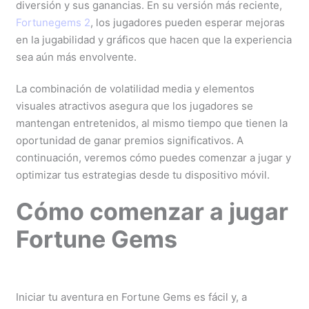
diversión y sus ganancias. En su versión más reciente,
Fortunegems 2
, los jugadores pueden esperar mejoras
en la jugabilidad y gráficos que hacen que la experiencia
sea aún más envolvente.
La combinación de volatilidad media y elementos
visuales atractivos asegura que los jugadores se
mantengan entretenidos, al mismo tiempo que tienen la
oportunidad de ganar premios significativos. A
continuación, veremos cómo puedes comenzar a jugar y
optimizar tus estrategias desde tu dispositivo móvil.
Cómo comenzar a jugar
Fortune Gems
Iniciar tu aventura en Fortune Gems es fácil y, a