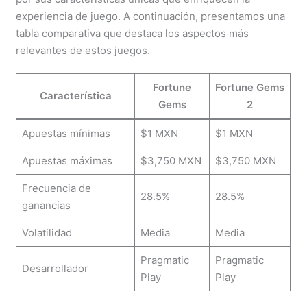
experiencia de juego. A continuación, presentamos una
tabla comparativa que destaca los aspectos más
relevantes de estos juegos.
Fortune
Fortune Gems
Característica
Gems
2
Apuestas mínimas
$1 MXN
$1 MXN
Apuestas máximas
$3,750 MXN
$3,750 MXN
Frecuencia de
28.5%
28.5%
ganancias
Volatilidad
Media
Media
Pragmatic
Pragmatic
Desarrollador
Play
Play