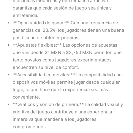
mecánicas modernas y una temática atractiva
garantiza que cada sesión de juego sea única y
entretenida.
**Oportunidad de ganar:** Con una frecuencia de
ganancias del 28.5%, los jugadores tienen una buena
posibilidad de obtener premios.
**Apuestas flexibles:** Las opciones de apuestas
que van desde $1 MXN a $3,750 MXN permiten que
tanto novatos como jugadores experimentados
encuentren su nivel de confort.
**Accesibilidad en móviles:** La compatibilidad con
dispositivos móviles permite jugar desde cualquier
lugar, lo que hace que la experiencia sea más
conveniente.
**Gráficos y sonido de primera:** La calidad visual y
auditiva del juego contribuye a una experiencia
inmersiva que mantiene a los jugadores
comprometidos.