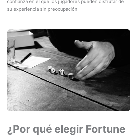
confianza en el que los jugadores pueden disfrutar de
su experiencia sin preocupación.
¿Por qué elegir Fortune