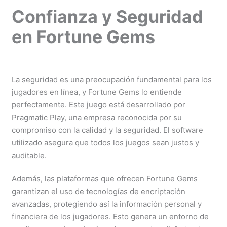
Confianza y Seguridad
en Fortune Gems
La seguridad es una preocupación fundamental para los
jugadores en línea, y Fortune Gems lo entiende
perfectamente. Este juego está desarrollado por
Pragmatic Play, una empresa reconocida por su
compromiso con la calidad y la seguridad. El software
utilizado asegura que todos los juegos sean justos y
auditable.
Además, las plataformas que ofrecen Fortune Gems
garantizan el uso de tecnologías de encriptación
avanzadas, protegiendo así la información personal y
financiera de los jugadores. Esto genera un entorno de