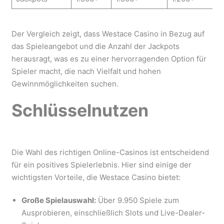
Der Vergleich zeigt, dass Westace Casino in Bezug auf
das Spieleangebot und die Anzahl der Jackpots
herausragt, was es zu einer hervorragenden Option für
Spieler macht, die nach Vielfalt und hohen
Gewinnmöglichkeiten suchen.
Schlüsselnutzen
Die Wahl des richtigen Online-Casinos ist entscheidend
für ein positives Spielerlebnis. Hier sind einige der
wichtigsten Vorteile, die Westace Casino bietet:
Große Spielauswahl:
Über 9.950 Spiele zum
Ausprobieren, einschließlich Slots und Live-Dealer-