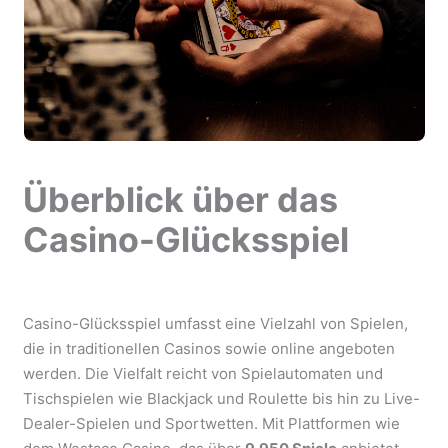
Überblick über das
Casino-Glücksspiel
Casino-Glücksspiel umfasst eine Vielzahl von Spielen,
die in traditionellen Casinos sowie online angeboten
werden. Die Vielfalt reicht von Spielautomaten und
Tischspielen wie Blackjack und Roulette bis hin zu Live-
Dealer-Spielen und Sportwetten. Mit Plattformen wie