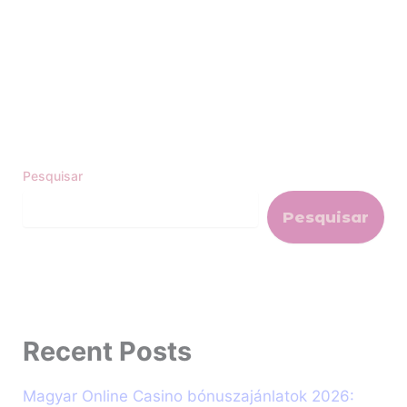
Pesquisar
Pesquisar
Recent Posts
Magyar Online Casino bónuszajánlatok 2026: