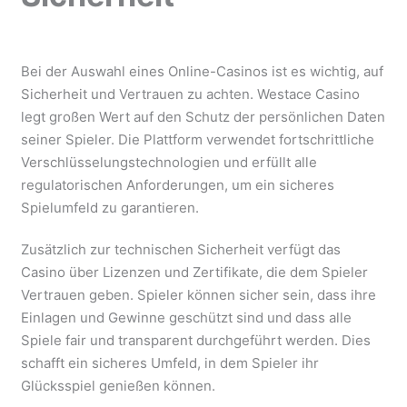
Bei der Auswahl eines Online-Casinos ist es wichtig, auf
Sicherheit und Vertrauen zu achten. Westace Casino
legt großen Wert auf den Schutz der persönlichen Daten
seiner Spieler. Die Plattform verwendet fortschrittliche
Verschlüsselungstechnologien und erfüllt alle
regulatorischen Anforderungen, um ein sicheres
Spielumfeld zu garantieren.
Zusätzlich zur technischen Sicherheit verfügt das
Casino über Lizenzen und Zertifikate, die dem Spieler
Vertrauen geben. Spieler können sicher sein, dass ihre
Einlagen und Gewinne geschützt sind und dass alle
Spiele fair und transparent durchgeführt werden. Dies
schafft ein sicheres Umfeld, in dem Spieler ihr
Glücksspiel genießen können.