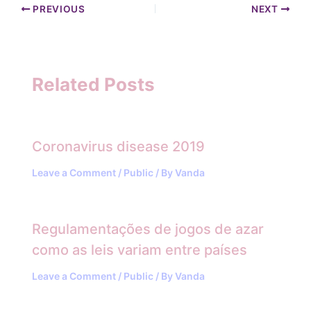
PREVIOUS
NEXT
Related Posts
Coronavirus disease 2019
Leave a Comment
/
Public
/ By
Vanda
Regulamentações de jogos de azar
como as leis variam entre países
Leave a Comment
/
Public
/ By
Vanda