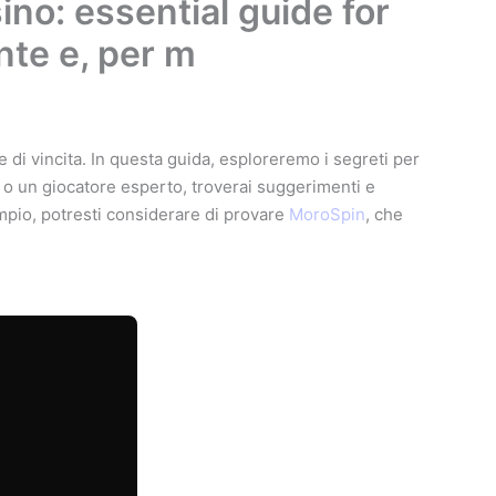
ino: essential guide for
nte e, per m
 di vincita. In questa guida, esploreremo i segreti per
te o un giocatore esperto, troverai suggerimenti e
mpio, potresti considerare di provare
MoroSpin
, che