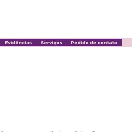
Evidências
Serviços
Pedido de contato