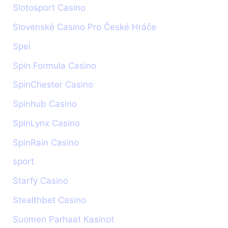
Slotosport Casino
Slovenské Casino Pro České Hráče
Spei
Spin Formula Casino
SpinChester Casino
Spinhub Casino
SpinLynx Casino
SpinRain Casino
sport
Starfy Casino
Stealthbet Casino
Suomen Parhaat Kasinot