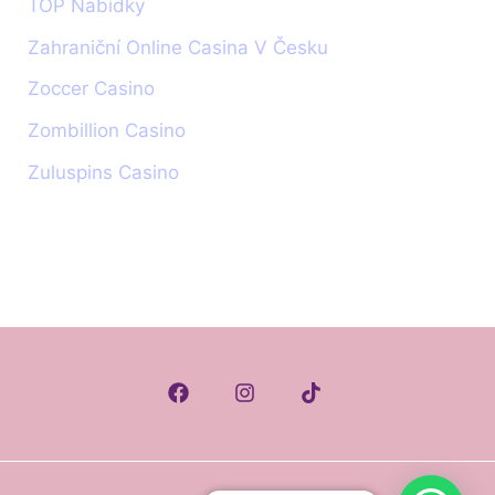
TOP Nabídky
Zahraniční Online Casina V Česku
Zoccer Casino
Zombillion Casino
Zuluspins Casino