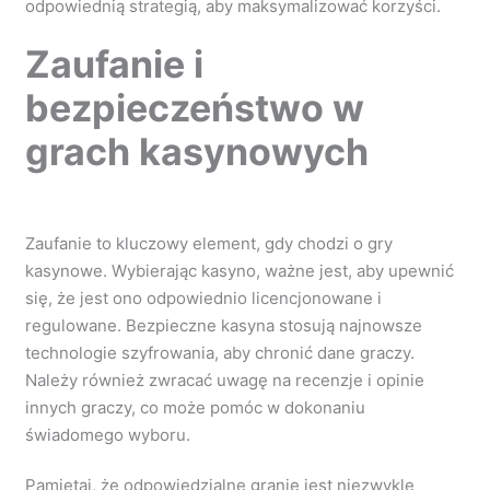
odpowiednią strategią, aby maksymalizować korzyści.
Zaufanie i
bezpieczeństwo w
grach kasynowych
Zaufanie to kluczowy element, gdy chodzi o gry
kasynowe. Wybierając kasyno, ważne jest, aby upewnić
się, że jest ono odpowiednio licencjonowane i
regulowane. Bezpieczne kasyna stosują najnowsze
technologie szyfrowania, aby chronić dane graczy.
Należy również zwracać uwagę na recenzje i opinie
innych graczy, co może pomóc w dokonaniu
świadomego wyboru.
Pamiętaj, że odpowiedzialne granie jest niezwykle