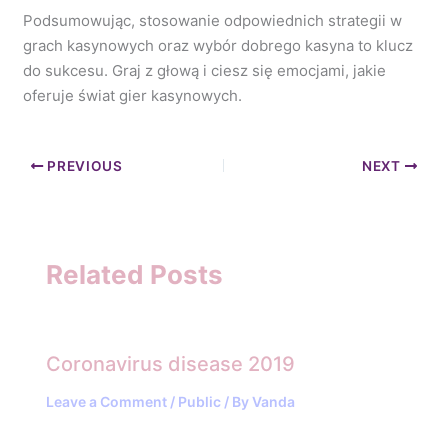
Podsumowując, stosowanie odpowiednich strategii w
grach kasynowych oraz wybór dobrego kasyna to klucz
do sukcesu. Graj z głową i ciesz się emocjami, jakie
oferuje świat gier kasynowych.
PREVIOUS
NEXT
Related Posts
Coronavirus disease 2019
Leave a Comment
/
Public
/ By
Vanda