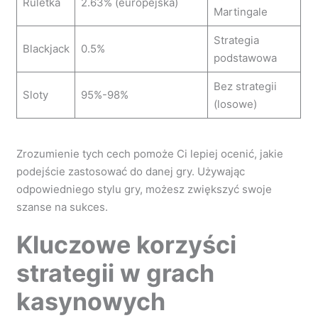
Ruletka
2.63% (europejska)
Martingale
Strategia
Blackjack
0.5%
podstawowa
Bez strategii
Sloty
95%-98%
(losowe)
Zrozumienie tych cech pomoże Ci lepiej ocenić, jakie
podejście zastosować do danej gry. Używając
odpowiedniego stylu gry, możesz zwiększyć swoje
szanse na sukces.
Kluczowe korzyści
strategii w grach
kasynowych