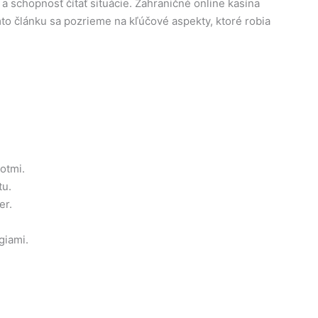
a schopnosť čítať situácie. Zahraničné online kasína
mto článku sa pozrieme na kľúčové aspekty, ktoré robia
otmi.
tu.
er.
giami.