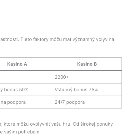
vlastnosti. Tieto faktory môžu mať významný vplyv na
Kasíno A
Kasíno B
2200+
ný bonus 50%
Vstupný bonus 75%
ná podpora
24/7 podpora
, ktoré môžu ovplyvniť vašu hru. Od širokej ponuky
uje vašim potrebám.