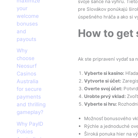
maximize
svoje šance na výhru. Tieto
your
pre Slovákov ponúkajú širok
welcome
úspešného hráča a ako si vy
bonuses
How to get 
and
payouts
Why
choose
Ak ste pripravení vydať sa 
Neosurf
Vyberte si kasíno:
Hľadaj
Casinos
Vytvorte si účet:
Zaregis
Australia
Overte svoj účet:
Potvrďt
for secure
Urobte prvý vklad:
Zvoľt
payments
Vyberte si hru:
Rozhodnit
and thrilling
gameplay?
Možnosť bonusového vkla
Why PayID
Rýchle a jednoduché ov
Pokies
Široká ponuka hier na vý