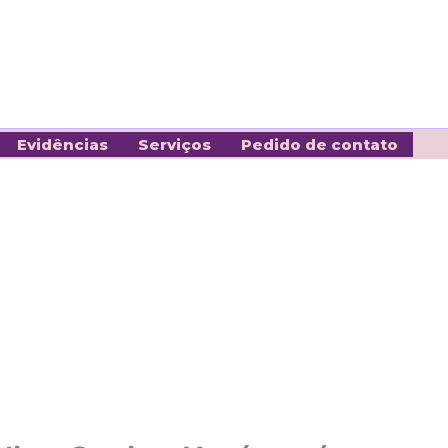
Evidências
Serviços
Pedido de contato