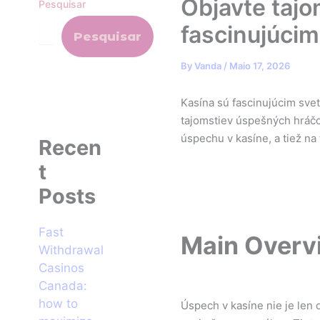
Objavte tajo
Pesquisar
fascinujúcim
Pesquisar
By
Vanda
/
Maio 17, 2026
Kasína sú fascinujúcim svet
tajomstiev úspešných hráčov
úspechu v kasíne, a tiež na
Recen
t
Posts
Fast
Main Overv
Withdrawal
Casinos
Canada:
how to
Úspech v kasíne nie je len o