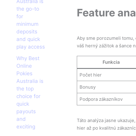
Australia is
the go-to
Feature ana
for
minimum
deposits
Aby sme porozumeli tomu, čo
and quick
váš herný zážitok a šance n
play access
Why Best
Funkcia
Online
Pokies
Počet hier
Australia is
Bonusy
the top
choice for
Podpora zákazníkov
quick
payouts
and
Táto analýza jasne ukazuje
exciting
hier až po kvalitnú zákazní