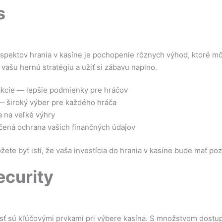
s
aspektov hrania v kasíne je pochopenie rôznych výhod, ktoré m
ašu hernú stratégiu a užiť si zábavu naplno.
kcie — lepšie podmienky pre hráčov
 široký výber pre každého hráča
 na veľké výhry
ená ochrana vašich finančných údajov
te byť istí, že vaša investícia do hrania v kasíne bude mať po
ecurity
 sú kľúčovými prvkami pri výbere kasína. S množstvom dostupný