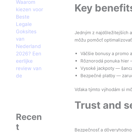
Waarom
Key benefit
kiezen voor
Beste
Legale
Goksites
Jedným z najdôležitejších 
van
môžu pomôcť optimalizovať v
Nederland
2026? Een
Väčšie bonusy a promo a
eerlijke
Rôznorodá ponuka hier —
review van
Vysoké jackpoty — šanca
de
Bezpečné platby — zaruč
Vďaka týmto výhodám si môže
Trust and s
Recen
t
Bezpečnosť a dôveryhodnosť