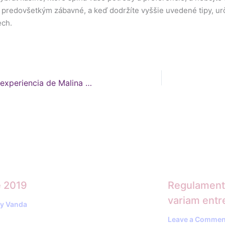
 predovšetkým zábavné, a keď dodržíte vyššie uvedené tipy, urči
ech.
Descubre los secretos de una experiencia de Malina Casino inolvidable Los casinos, tanto físicos como en línea, ofrecen
e 2019
Regulamenta
variam entr
By
Vanda
Leave a Commen