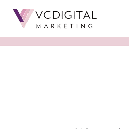
Skip
to
content