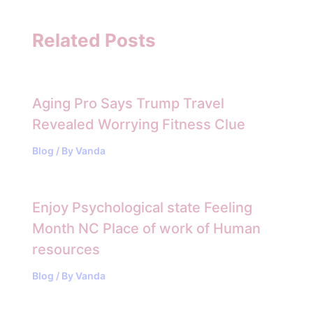
Related Posts
Aging Pro Says Trump Travel
Revealed Worrying Fitness Clue
Blog
/ By
Vanda
Enjoy Psychological state Feeling
Month NC Place of work of Human
resources
Blog
/ By
Vanda