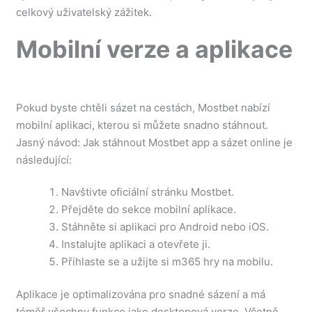
celkový uživatelský zážitek.
Mobilní verze a aplikace
Pokud byste chtěli sázet na cestách, Mostbet nabízí
mobilní aplikaci, kterou si můžete snadno stáhnout.
Jasný návod: Jak stáhnout Mostbet app a sázet online je
následující:
Navštivte oficiální stránku Mostbet.
Přejděte do sekce mobilní aplikace.
Stáhněte si aplikaci pro Android nebo iOS.
Instalujte aplikaci a otevřete ji.
Přihlaste se a užijte si m365 hry na mobilu.
Aplikace je optimalizována pro snadné sázení a má
téměř všechny funkce jako desktopová verze. Včetně