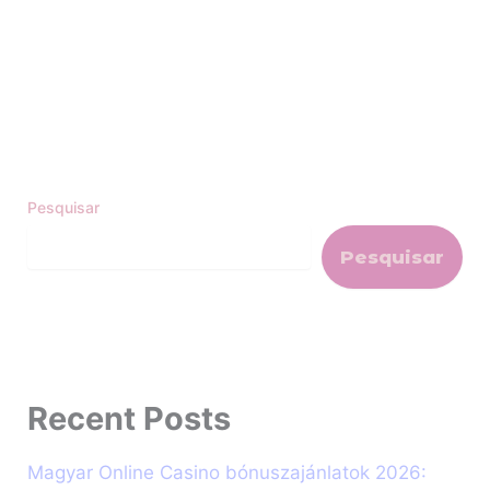
Pesquisar
Pesquisar
Recent Posts
Magyar Online Casino bónuszajánlatok 2026: