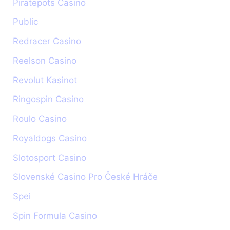
Piratepots Casino
Public
Redracer Casino
Reelson Casino
Revolut Kasinot
Ringospin Casino
Roulo Casino
Royaldogs Casino
Slotosport Casino
Slovenské Casino Pro České Hráče
Spei
Spin Formula Casino