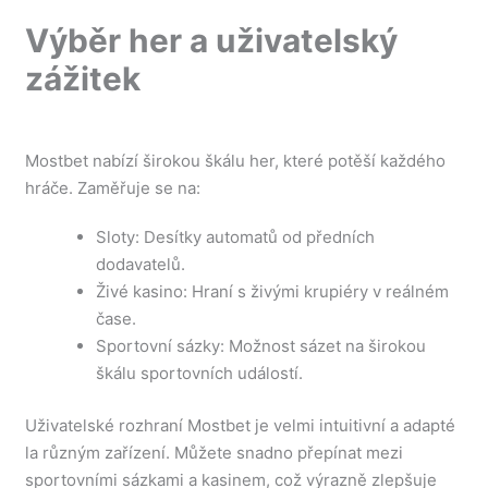
Výběr her a uživatelský
zážitek
Mostbet nabízí širokou škálu her, které potěší každého
hráče. Zaměřuje se na:
Sloty: Desítky automatů od předních
dodavatelů.
Živé kasino: Hraní s živými krupiéry v reálném
čase.
Sportovní sázky: Možnost sázet na širokou
škálu sportovních událostí.
Uživatelské rozhraní Mostbet je velmi intuitivní a adapté
la různým zařízení. Můžete snadno přepínat mezi
sportovními sázkami a kasinem, což výrazně zlepšuje