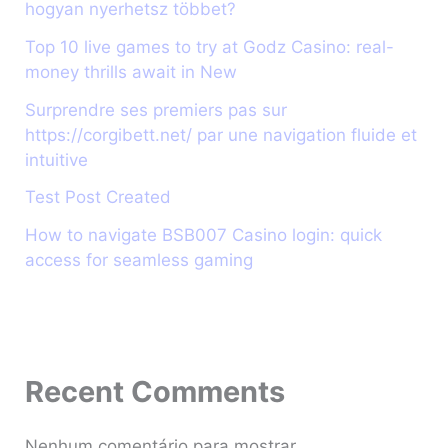
hogyan nyerhetsz többet?
Top 10 live games to try at Godz Casino: real-
money thrills await in New
Surprendre ses premiers pas sur
https://corgibett.net/ par une navigation fluide et
intuitive
Test Post Created
How to navigate BSB007 Casino login: quick
access for seamless gaming
Recent Comments
Nenhum comentário para mostrar.