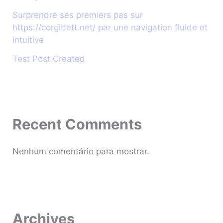
Surprendre ses premiers pas sur
https://corgibett.net/ par une navigation fluide et
intuitive
Test Post Created
Recent Comments
Nenhum comentário para mostrar.
Archives