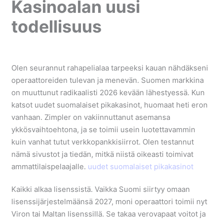
Kasinoalan uusi
todellisuus
Olen seurannut rahapelialaa tarpeeksi kauan nähdäkseni
operaattoreiden tulevan ja menevän. Suomen markkina
on muuttunut radikaalisti 2026 kevään lähestyessä. Kun
katsot uudet suomalaiset pikakasinot, huomaat heti eron
vanhaan. Zimpler on vakiinnuttanut asemansa
ykkösvaihtoehtona, ja se toimii usein luotettavammin
kuin vanhat tutut verkkopankkisiirrot. Olen testannut
nämä sivustot ja tiedän, mitkä niistä oikeasti toimivat
ammattilaispelaajalle.
uudet suomalaiset pikakasinot
Kaikki alkaa lisenssistä. Vaikka Suomi siirtyy omaan
lisenssijärjestelmäänsä 2027, moni operaattori toimii nyt
Viron tai Maltan lisenssillä. Se takaa verovapaat voitot ja