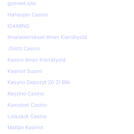
gomeet.site
Hahaspin Casino
IGAMING
Ilmaiskierrokset Ilman Kierrätystä
JSlotz Casino
Kasino Ilman Kierrätystä
Kasinot Suomi
Kasyno Depozyt 20 Zł Blik
Keyzino Casino
Kumobet Casino
LolaJack Casino
Maltan Kasinot