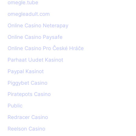
omegle.tube
omegleadult.com
Online Casino Neterapay
Online Casino Paysafe
Online Casino Pro České Hráče
Parhaat Uudet Kasinot
Paypal Kasinot
Piggybet Casino
Piratepots Casino
Public
Redracer Casino
Reelson Casino