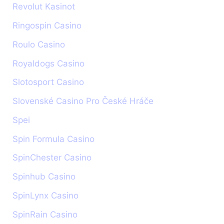
Revolut Kasinot
Ringospin Casino
Roulo Casino
Royaldogs Casino
Slotosport Casino
Slovenské Casino Pro České Hráče
Spei
Spin Formula Casino
SpinChester Casino
Spinhub Casino
SpinLynx Casino
SpinRain Casino