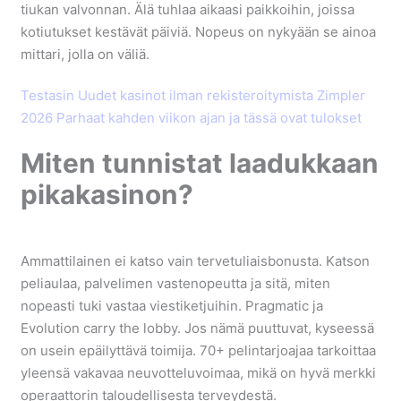
tiukan valvonnan. Älä tuhlaa aikaasi paikkoihin, joissa
kotiutukset kestävät päiviä. Nopeus on nykyään se ainoa
mittari, jolla on väliä.
Testasin Uudet kasinot ilman rekisteroitymista Zimpler
2026 Parhaat kahden viikon ajan ja tässä ovat tulokset
Miten tunnistat laadukkaan
pikakasinon?
Ammattilainen ei katso vain tervetuliaisbonusta. Katson
peliaulaa, palvelimen vastenopeutta ja sitä, miten
nopeasti tuki vastaa viestiketjuihin. Pragmatic ja
Evolution carry the lobby. Jos nämä puuttuvat, kyseessä
on usein epäilyttävä toimija. 70+ pelintarjoajaa tarkoittaa
yleensä vakavaa neuvotteluvoimaa, mikä on hyvä merkki
operaattorin taloudellisesta terveydestä.