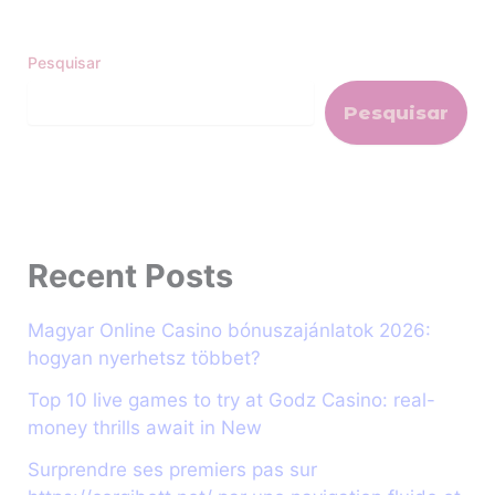
Pesquisar
Pesquisar
Recent Posts
Magyar Online Casino bónuszajánlatok 2026:
hogyan nyerhetsz többet?
Top 10 live games to try at Godz Casino: real-
money thrills await in New
Surprendre ses premiers pas sur