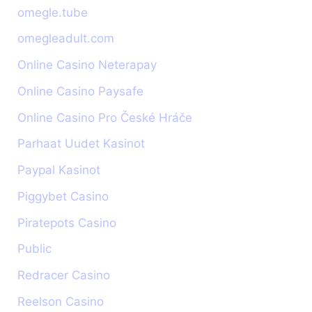
omegle.tube
omegleadult.com
Online Casino Neterapay
Online Casino Paysafe
Online Casino Pro České Hráče
Parhaat Uudet Kasinot
Paypal Kasinot
Piggybet Casino
Piratepots Casino
Public
Redracer Casino
Reelson Casino