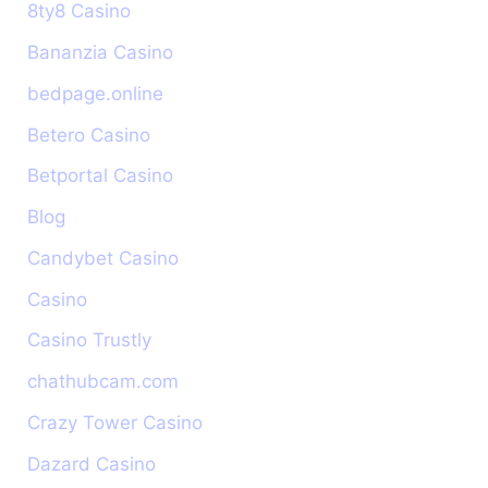
8ty8 Casino
Bananzia Casino
bedpage.online
Betero Casino
Betportal Casino
Blog
Candybet Casino
Casino
Casino Trustly
chathubcam.com
Crazy Tower Сasino
Dazard Casino