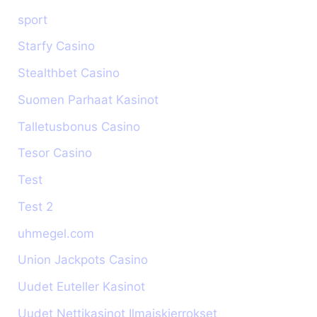
sport
Starfy Casino
Stealthbet Casino
Suomen Parhaat Kasinot
Talletusbonus Casino
Tesor Casino
Test
Test 2
uhmegel.com
Union Jackpots Casino
Uudet Euteller Kasinot
Uudet Nettikasinot Ilmaiskierrokset