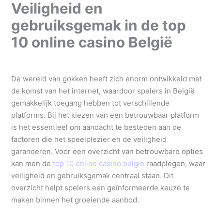
Veiligheid en
gebruiksgemak in de top
10 online casino België
De wereld van gokken heeft zich enorm ontwikkeld met
de komst van het internet, waardoor spelers in België
gemakkelijk toegang hebben tot verschillende
platforms. Bij het kiezen van een betrouwbaar platform
is het essentieel om aandacht te besteden aan de
factoren die het speelplezier en de veiligheid
garanderen. Voor een overzicht van betrouwbare opties
kan men de
top 10 online casino belgië
raadplegen, waar
veiligheid en gebruiksgemak centraal staan. Dit
overzicht helpt spelers een geïnformeerde keuze te
maken binnen het groeiende aanbod.