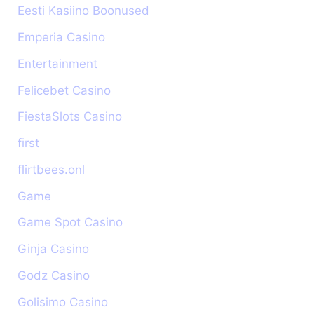
Eesti Kasiino Boonused
Emperia Casino
Entertainment
Felicebet Casino
FiestaSlots Casino
first
flirtbees.onl
Game
Game Spot Casino
Ginja Casino
Godz Casino
Golisimo Casino