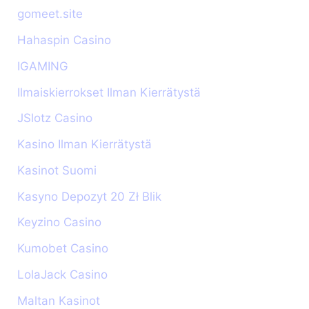
gomeet.site
Hahaspin Casino
IGAMING
Ilmaiskierrokset Ilman Kierrätystä
JSlotz Casino
Kasino Ilman Kierrätystä
Kasinot Suomi
Kasyno Depozyt 20 Zł Blik
Keyzino Casino
Kumobet Casino
LolaJack Casino
Maltan Kasinot