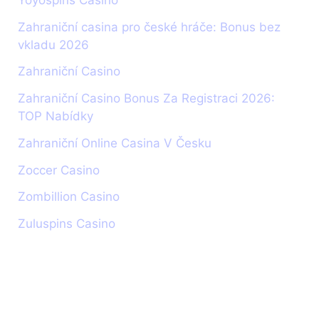
Zahraniční casina pro české hráče: Bonus bez
vkladu 2026
Zahraniční Casino
Zahraniční Casino Bonus Za Registraci 2026:
TOP Nabídky
Zahraniční Online Casina V Česku
Zoccer Casino
Zombillion Casino
Zuluspins Casino